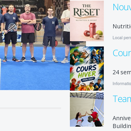
Nouv
Nutrit
Local per
Cour
24 sem
Informatio
Team
Annive
Buildi