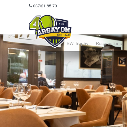
067/21 85 70
Home
BW Trophy
Réservations