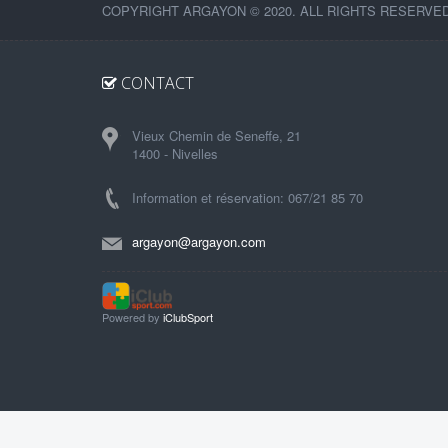
COPYRIGHT ARGAYON © 2020. ALL RIGHTS RESERVED
CONTACT
Vieux Chemin de Seneffe, 21
1400 - Nivelles
Information et réservation: 067/21 85 70
argayon@argayon.com
Powered by
iClubSport