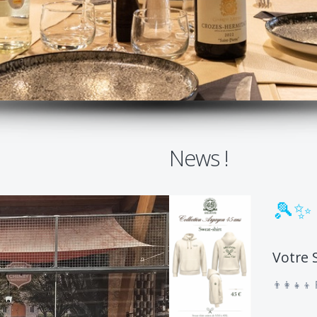
News !
🎾✨ 
Votre 
👨‍👩‍👧‍