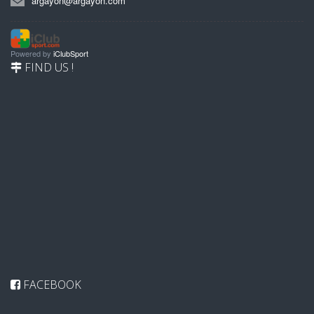
argayon@argayon.com
Powered by
iClubSport
FIND US !
FACEBOOK