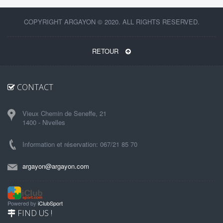
COPYRIGHT ARGAYON © 2020. ALL RIGHTS RESERVED.
RETOUR
CONTACT
Vieux Chemin de Seneffe, 21
1400 - Nivelles
Information et réservation: 067/21 85 70
argayon@argayon.com
Powered by
iClubSport
FIND US !