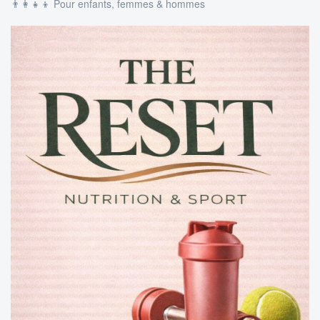
👨‍👩‍👧‍👦 Pour enfants, femmes & hommes