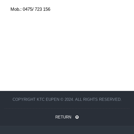
Mob.: 0475/ 723 156
COPYRIGHT KTC EUPEN © 2024. ALL RIGHTS RESERVED.
RETURN