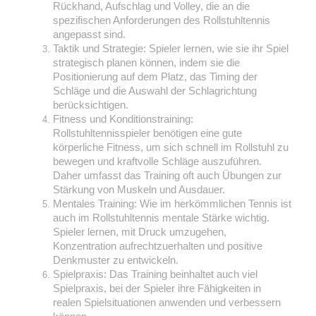
Rückhand, Aufschlag und Volley, die an die
spezifischen Anforderungen des Rollstuhltennis
angepasst sind.
Taktik und Strategie: Spieler lernen, wie sie ihr Spiel
strategisch planen können, indem sie die
Positionierung auf dem Platz, das Timing der
Schläge und die Auswahl der Schlagrichtung
berücksichtigen.
Fitness und Konditionstraining:
Rollstuhltennisspieler benötigen eine gute
körperliche Fitness, um sich schnell im Rollstuhl zu
bewegen und kraftvolle Schläge auszuführen.
Daher umfasst das Training oft auch Übungen zur
Stärkung von Muskeln und Ausdauer.
Mentales Training: Wie im herkömmlichen Tennis ist
auch im Rollstuhltennis mentale Stärke wichtig.
Spieler lernen, mit Druck umzugehen,
Konzentration aufrechtzuerhalten und positive
Denkmuster zu entwickeln.
Spielpraxis: Das Training beinhaltet auch viel
Spielpraxis, bei der Spieler ihre Fähigkeiten in
realen Spielsituationen anwenden und verbessern