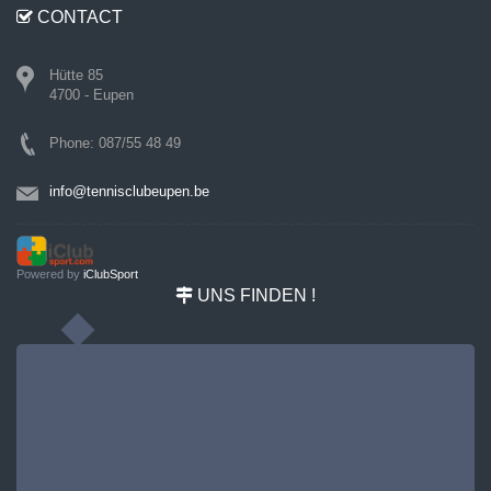
CONTACT
Hütte 85
4700 - Eupen
Phone: 087/55 48 49
info@tennisclubeupen.be
Powered by
iClubSport
UNS FINDEN !