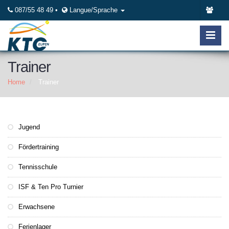
087/55 48 49 •
Langue/Sprache
Trainer
Home
Trainer
Jugend
Fördertraining
Tennisschule
ISF & Ten Pro Turnier
Erwachsene
Ferienlager