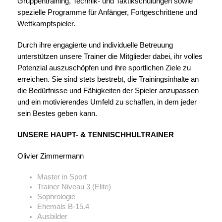
Gruppentraining, Technik- und Taktikschulungen sowie
spezielle Programme für Anfänger, Fortgeschrittene und
Wettkampfspieler.
Durch ihre engagierte und individuelle Betreuung
unterstützen unsere Trainer die Mitglieder dabei, ihr volles
Potenzial auszuschöpfen und ihre sportlichen Ziele zu
erreichen. Sie sind stets bestrebt, die Trainingsinhalte an
die Bedürfnisse und Fähigkeiten der Spieler anzupassen
und ein motivierendes Umfeld zu schaffen, in dem jeder
sein Bestes geben kann.
UNSERE HAUPT- & TENNISCHHULTRAINER
Olivier Zimmermann
Master in Sport
Trainer Niveau 3 (Elite)
Sophrologie
Ehemals B-15.4
Ausbilder