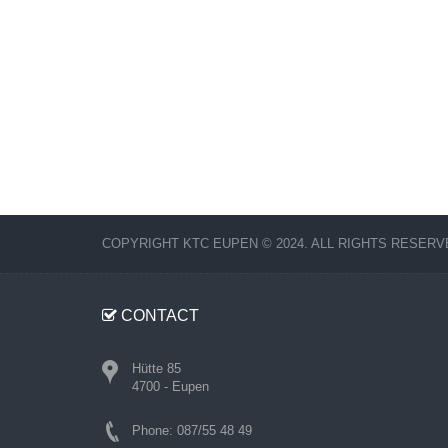
COPYRIGHT KTC EUPEN © 2024. ALL RIGHTS RESERV
CONTACT
Hütte 85
4700 - Eupen
Phone: 087/55 48 49