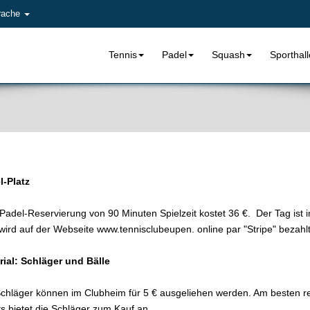
rache
Tennis
Padel
Squash
Sporthal
l-Platz
Padel-Reservierung von 90 Minuten Spielzeit kostet 36 €. Der Tag ist i
 wird auf der Webseite
www.
tennisclubeupen. online par "Stripe" bezahl
rial: Schläger und Bälle
chläger können im Clubheim für 5 € ausgeliehen werden. Am besten res
s bietet die Schläger zum Kauf an.