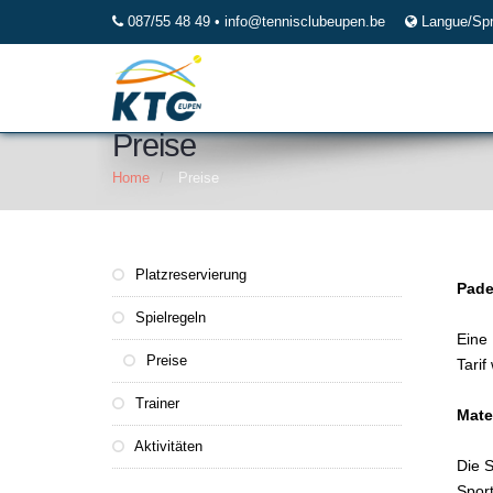
087/55 48 49 •
info@tennisclubeupen.be
Langue/Sp
Preise
Home
Preise
Platzreservierung
Pade
Spielregeln
Eine 
Preise
Tarif
Trainer
Mate
Aktivitäten
Die S
Sport