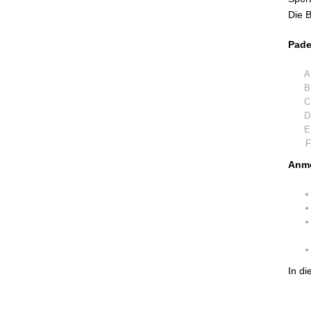
Die 
Pade
Anme
In di