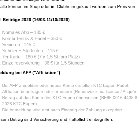
Bälle können im Shop oder im Clubheim gekauft werden zum Preis von 
l Beiträge 2026 (16/03-11/10/2026)
Nomales Abo – 185 €
Kombi Tennis & Padel – 350 €
Senioren - 145 €
Schüler + Studenten – 115 €
7er Karte – 180 € (7 x 1,5 St. pro Platz)
Einzelreservierung – 36 € für 1,5 Stunden
ldung bei AFP ("
Affiliation
")
Bei AFP anmelden oder neues Konto erstellen-KTC Eupen Padel.
Affiliation beantragen oder erneuern (Renouveler ma licence / Acquéri
Betrag auf das Konto des KTC Eupen überweisen (BE95 0016 4438 
2026 KTC Eupen).
Die Anmeldung wird erst nach Eingang der Zahlung akzeptiert.
esem Betrag sind Versicherung und Haftpflicht einbegriffen.