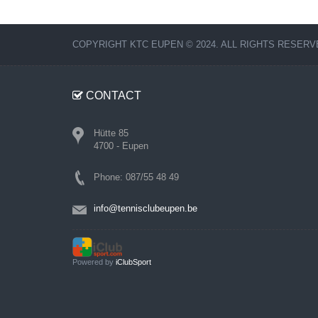
COPYRIGHT KTC EUPEN © 2024. ALL RIGHTS RESERV
CONTACT
Hütte 85
4700 - Eupen
Phone: 087/55 48 49
info@tennisclubeupen.be
Powered by
iClubSport