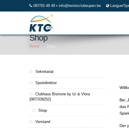
087/55 48 49 •
info@tennisclubeupen.be
Langue/Sp
Shop
Home
Shop
Sekretariat
Sportdirektor
Willk
Clubhaus Bistrone by Izi & Vlora
(087/338252)
Bei „
das P
Shop
Spiel
Vorstand
Der p