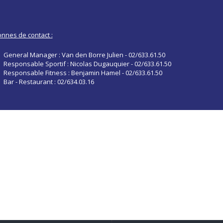
nnes de contact :
General Manager : Van den Borre Julien - 02/633.61.50
Responsable Sportif : Nicolas Dugauquier - 02/633.61.50
Responsable Fitness : Benjamin Hamel - 02/633.61.50
Bar - Restaurant : 02/634.03.16