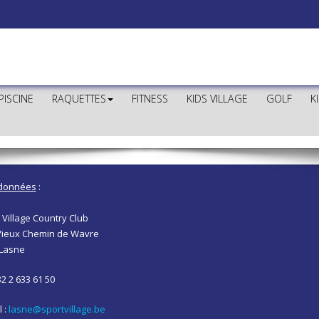
PISCINE
RAQUETTES
FITNESS
KIDS VILLAGE
GOLF
K
données
:
 Village Country Club
Vieux Chemin de Wavre
 Lasne
32 2 633 61 50
l :
lasne@sportvillage.be