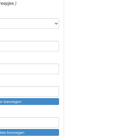
reepjes )
er toevoegen
dres toevoegen