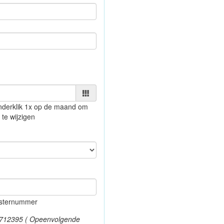
nder
klik 1x op de maand om
 te wijzigen
gisternummer
1712395 ( Opeenvolgende