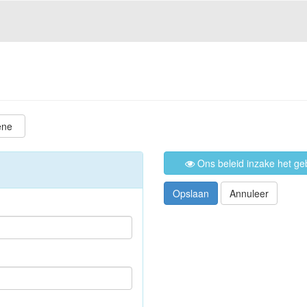
ene
Ons beleid inzake het ge
Opslaan
Annuleer