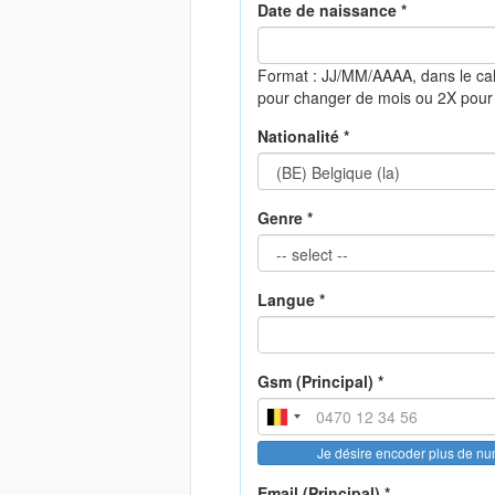
Date de naissance *
Format : JJ/MM/AAAA, dans le ca
pour changer de mois ou 2X pour
Nationalité *
Genre *
Langue *
Gsm (Principal) *
Je désire encoder plus de n
Email (Principal) *