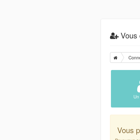
Vous d
Conn
Un 
Vous p