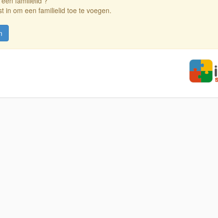
 een familielid ?
t in om een familielid toe te voegen.
n