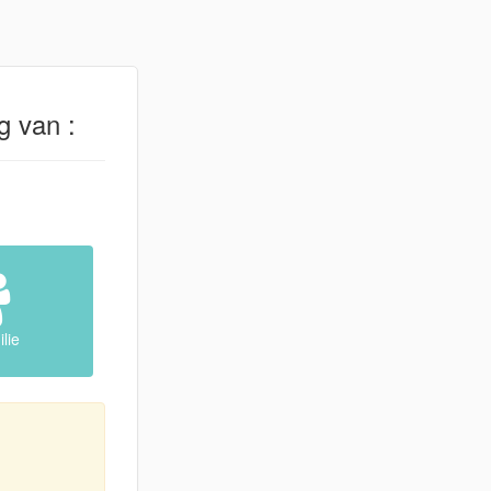
g van :
lie