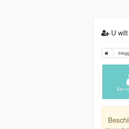
U wilt
Inlog
Een v
Beschik