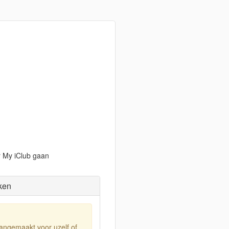
r My iClub gaan
ken
aangemaakt voor uzelf of