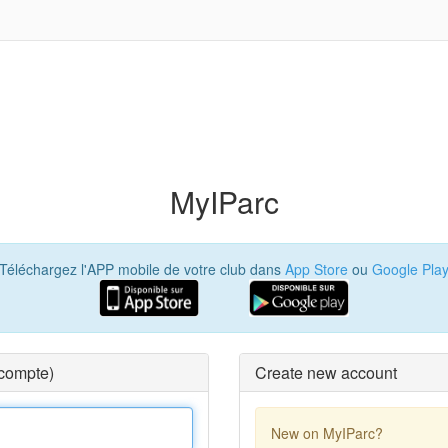
MyIParc
Téléchargez l'APP mobile de votre club dans
App Store
ou
Google Pla
 compte)
Create new account
New on MyIParc?