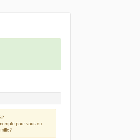
S?
 compte pour vous ou
mille?