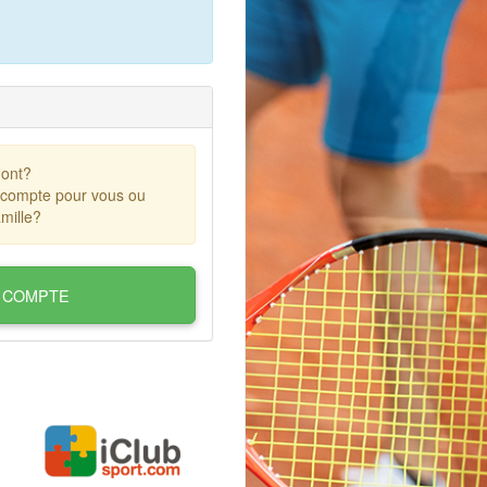
ont?
 compte pour vous ou
mille?
 COMPTE