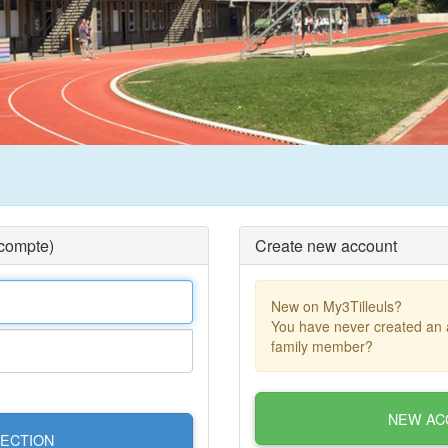
 compte)
Create new account
New on My3Tilleuls?
You have never created an 
family member?
NEW AC
ECTION