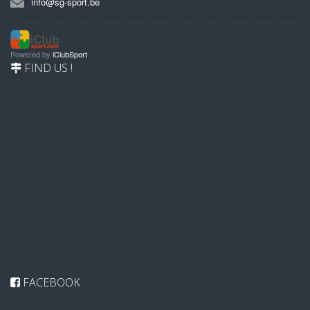
info@sg-sport.be
Powered by
iClubSport
FIND US !
FACEBOOK