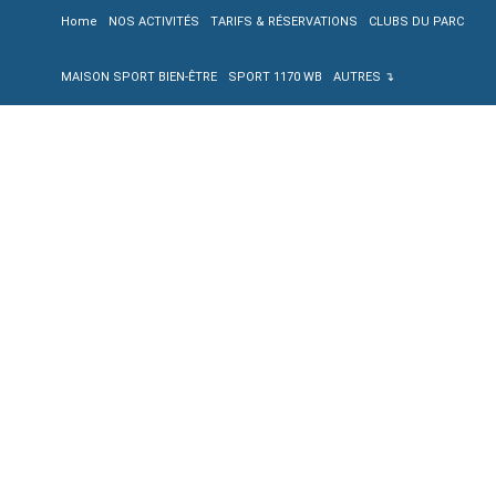
Home
NOS ACTIVITÉS
TARIFS & RÉSERVATIONS
CLUBS DU PARC
MAISON SPORT BIEN-ÊTRE
SPORT 1170 WB
AUTRES ↴