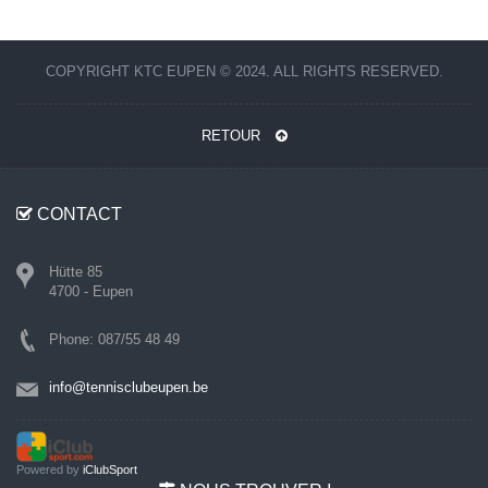
COPYRIGHT KTC EUPEN © 2024. ALL RIGHTS RESERVED.
RETOUR
CONTACT
Hütte 85
4700 - Eupen
Phone: 087/55 48 49
info@tennisclubeupen.be
Powered by
iClubSport