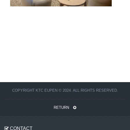
COPYRIGHT KTC EUPEN © 2024. ALL RIGHTS RESERVED.
RETURN
CONTACT