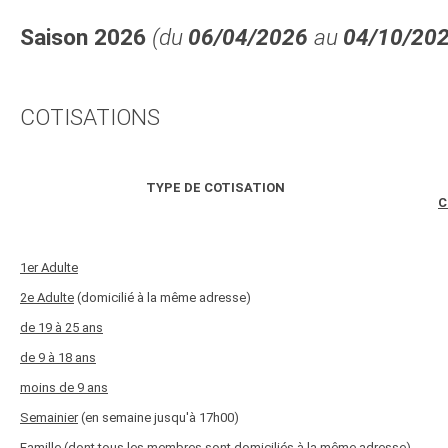
Saison 2026
(du
06/04/2026
au
04/10/20
COTISATIONS
TYPE DE COTISATION
C
1er Adulte
2e Adulte
(domicilié à la même adresse)
de 19 à 25 ans
de 9 à 18 ans
moins de 9 ans
Semainier
(en semaine jusqu'à 17h00)
Famille
(dont tous les membres sont domiciliés à la même adresse)